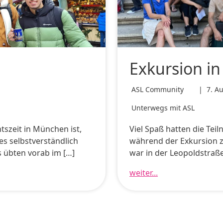
Exkursion i
ASL Community
|
7. A
Unterwegs mit ASL
szeit in München ist,
Viel Spaß hatten die Te
s selbstverständlich
während der Exkursion 
 übten vorab im […]
war in der Leopoldstraße
weiter...