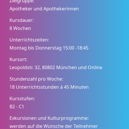
Zielgruppe:
Apotheker und Apothekerinnen
Kursdauer:
8 Wochen
Unterrichtszeiten:
Montag bis Donnerstag 15:00 -18:45
Kursort:
Leopoldstr. 32, 80802 München und Online
Stundenzahl pro Woche:
18 Unterrichtsstunden à 45 Minuten
Kursstufen:
B2 - C1
Exkursionen und Kulturprogramme:
werden auf die Wünsche der Teilnehmer