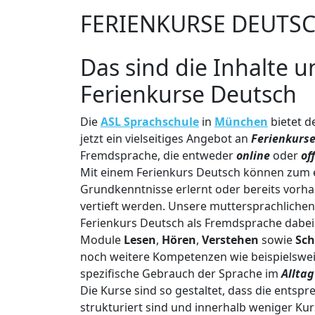
FERIENKURSE DEUTS
Das sind die Inhalte u
Ferienkurse Deutsch
Die
ASL Sprachschule
in
München
bietet d
jetzt ein vielseitiges Angebot an
Ferienkurs
Fremdsprache, die entweder
online
oder
of
Mit einem Ferienkurs Deutsch können zum e
Grundkenntnisse erlernt oder bereits vor
vertieft werden. Unsere muttersprachlichen 
Ferienkurs Deutsch als Fremdsprache dabei 
Module
Lesen
,
Hören
,
Verstehen
sowie
Sch
noch weitere Kompetenzen wie beispielswe
spezifische Gebrauch der Sprache im
Alltag
Die Kurse sind so gestaltet, dass die entsp
strukturiert sind und innerhalb weniger K