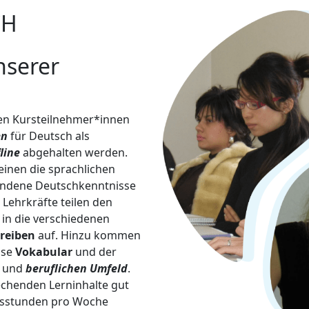
CH
nserer
en Kursteilnehmer*innen
en
für Deutsch als
fline
abgehalten werden.
inen die sprachlichen
handene Deutschkenntnisse
Lehrkräfte teilen den
in die verschiedenen
reiben
auf. Hinzu kommen
ise
Vokabular
und der
und
beruflichen Umfeld
.
rechenden Lerninhalte gut
ursstunden pro Woche