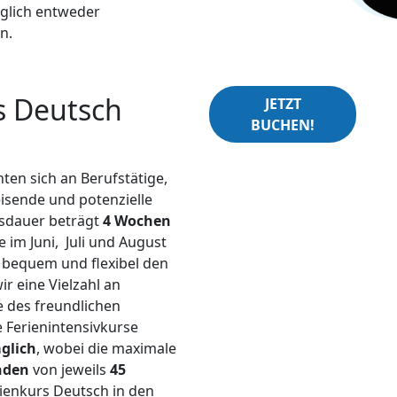
üglich entweder
n.
rs Deutsch
JETZT
BUCHEN!
ten sich an Berufstätige,
isende und potenzielle
rsdauer beträgt
4 Wochen
 im Juni, Juli und August
ch bequem und flexibel den
r eine Vielzahl an
e des freundlichen
 Ferienintensivkurse
glich
, wobei die maximale
nden
von jeweils
45
ienkurs Deutsch in den