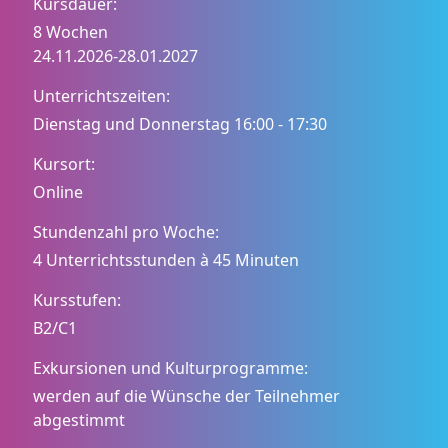
Kursdauer:
8 Wochen
24.11.2026
-
28.01.2027
Unterrichtszeiten:
Dienstag und Donnerstag 16:00 - 17:30
Kursort:
Online
Stundenzahl pro Woche:
4 Unterrichtsstunden à 45 Minuten
Kursstufen:
B2/C1
Exkursionen und Kulturprogramme:
werden auf die Wünsche der Teilnehmer
abgestimmt