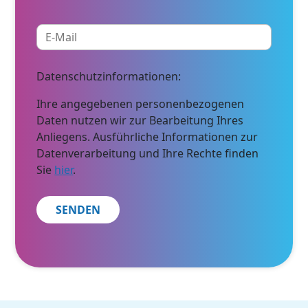
Datenschutzinformationen:
Ihre angegebenen personenbezogenen
Daten nutzen wir zur Bearbeitung Ihres
Anliegens. Ausführliche Informationen zur
Datenverarbeitung und Ihre Rechte finden
Sie
hier
.