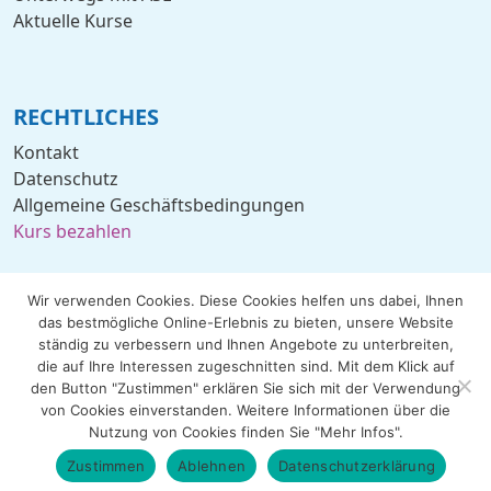
Aktuelle Kurse
RECHTLICHES
Kontakt
Datenschutz
Allgemeine Geschäftsbedingungen
Kurs bezahlen
Wir verwenden Cookies. Diese Cookies helfen uns dabei, Ihnen
das bestmögliche Online-Erlebnis zu bieten, unsere Website
ständig zu verbessern und Ihnen Angebote zu unterbreiten,
© 2005 - 2026 by ASL München Internationale
die auf Ihre Interessen zugeschnitten sind. Mit dem Klick auf
Sprachenschule. All rights reserved.
den Button "Zustimmen" erklären Sie sich mit der Verwendung
von Cookies einverstanden. Weitere Informationen über die
Nutzung von Cookies finden Sie "Mehr Infos".
Made with
by
ivis Media Berlin
Zustimmen
Ablehnen
Datenschutzerklärung