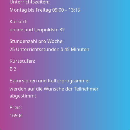
Unterrichtszeiten:
Montag bis Freitag 09:00 – 13:15
Kursort:
online und Leopoldstr. 32
Stundenzahl pro Woche:
25 Unterrichtsstunden à 45 Minuten
Kursstufen:
B 2
Exkursionen und Kulturprogramme:
werden auf die Wünsche der Teilnehmer
abgestimmt
Preis:
1650€