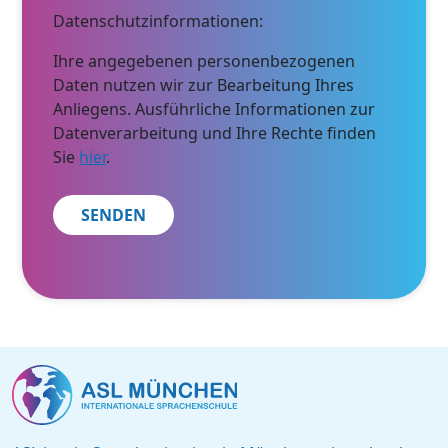
Datenschutzinformationen:
Ihre angegebenen personenbezogenen
Daten nutzen wir zur Bearbeitung Ihres
Anliegens. Ausführliche Informationen zur
Datenverarbeitung und Ihre Rechte finden
Sie
hier
.