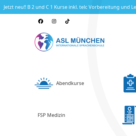
Jetzt neu!! B 2 und C 1 Kurse inkl. telc Vorbereitung und L
Abendkurse
FSP Medizin