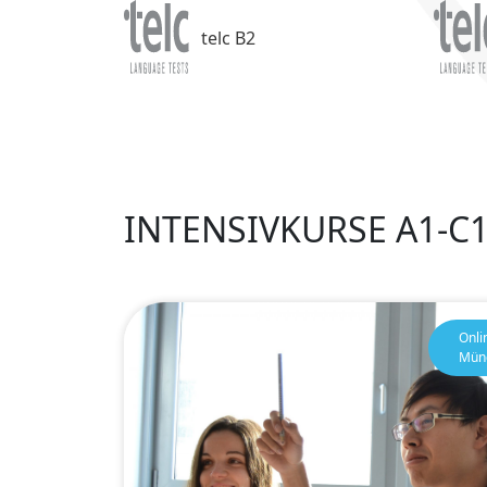
telc B2
INTENSIVKURSE A1-C
Onli
Mün