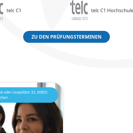
telc C1
telc C1 Hochschul
ZU DEN PRÜFUNGSTERMINEN
1
ne oder Leopoldstr. 32, 80802
chen