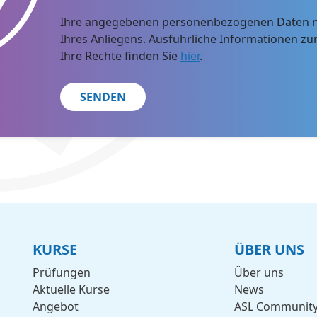
Ihre angegebenen personenbezogenen Daten nu
Ihres Anliegens. Ausführliche Informationen z
Ihre Rechte finden Sie
hier
.
KURSE
ÜBER UNS
Prüfungen
Über uns
Aktuelle Kurse
News
Angebot
ASL Communit